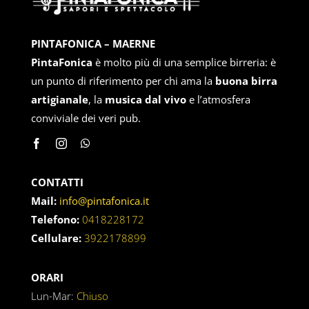
Eventi Live
Le Birre
PINTAFONICA – MAERNE
PintaFonica
è molto più di una semplice birreria: è
Contatti
un punto di riferimento per chi ama la
buona birra
artigianale
, la
musica dal vivo
e l’atmosfera
conviviale dei veri pub.
CONTATTI
Mail:
info@pintafonica.it
Telefono:
0418228172
Cellulare:
3922178899
ORARI
Lun-Mar:
Chiuso