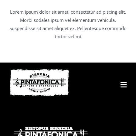
Lorem ipsum dolor sit amet, consectetur adipiscing elit.
Morbi sodales ipsum vel elementum vehicula.
Suspendisse sit amet aliquet ex. Pellentesque commodo
tortor vel mi
Togg
Navi
Home
Pintafonica