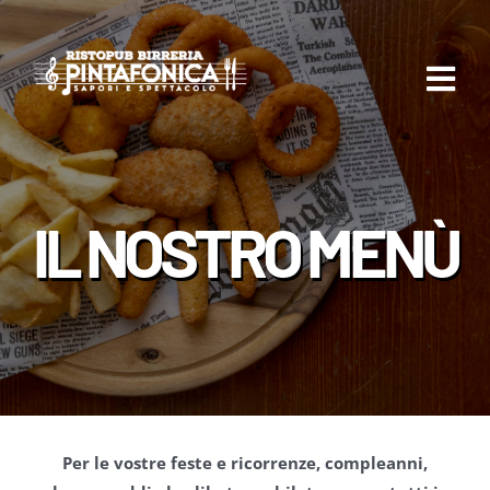
Skip
to
content
Tog
Nav
Home
IL NOSTRO MENÙ
Menù
Eventi
Le Birre
Per le vostre feste e ricorrenze, compleanni,
#pintafonica