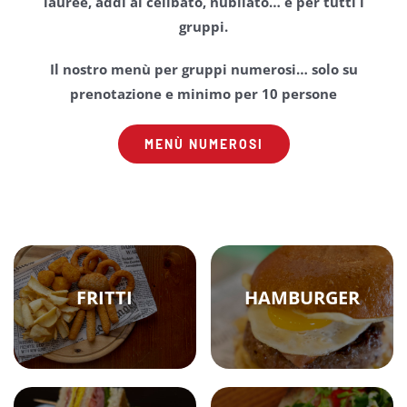
lauree, addi al celibato, nubilato… e per tutti i
gruppi.
Contatti
Il nostro menù per gruppi numerosi… solo su
prenotazione e minimo per 10 persone
MENÙ NUMEROSI
FRITTI
HAMBURGER