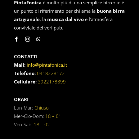
PintaFonica
è molto più di una semplice birreria: è
un punto di riferimento per chi ama la
buona birra
artigianale
, la
musica dal vivo
e l’atmosfera
conviviale dei veri pub.
CONTATTI
Mail:
info@pintafonica.it
Telefono:
0418228172
Cellulare:
3922178899
ORARI
Lun-Mar:
Chiuso
Mer-Gio-Dom:
18 – 01
Ven-Sab:
18 – 02