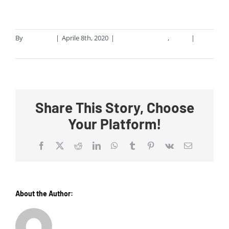
By
supporto
|
Aprile 8th, 2020
|
Announcements
,
Menu
|
0
Comments
Share This Story, Choose
Your Platform!
Facebook
X
Reddit
LinkedIn
WhatsApp
Tumblr
Pinterest
Vk
Email
About the Author:
supporto