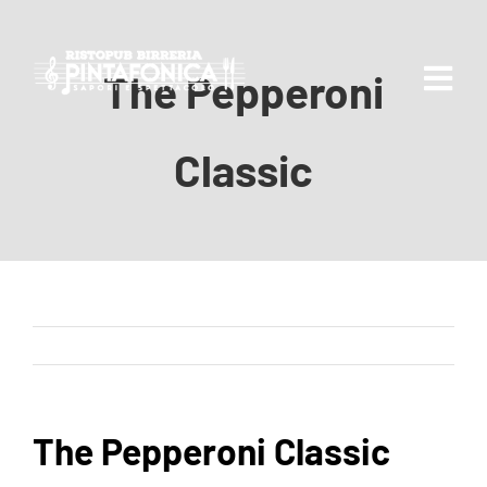
Skip
to
content
The Pepperoni
Tog
Nav
Classic
Home
Menù
Eventi
Previous
Next
Le Birre
The Pepperoni Classic
#pintafonica