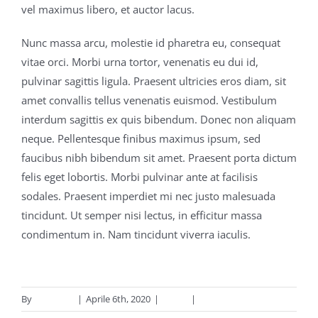
vel maximus libero, et auctor lacus.
Nunc massa arcu, molestie id pharetra eu, consequat
vitae orci. Morbi urna tortor, venenatis eu dui id,
pulvinar sagittis ligula. Praesent ultricies eros diam, sit
amet convallis tellus venenatis euismod. Vestibulum
interdum sagittis ex quis bibendum. Donec non aliquam
neque. Pellentesque finibus maximus ipsum, sed
faucibus nibh bibendum sit amet. Praesent porta dictum
felis eget lobortis. Morbi pulvinar ante at facilisis
sodales. Praesent imperdiet mi nec justo malesuada
tincidunt. Ut semper nisi lectus, in efficitur massa
condimentum in. Nam tincidunt viverra iaculis.
By
supporto
|
Aprile 6th, 2020
|
Menu
|
0 Comments