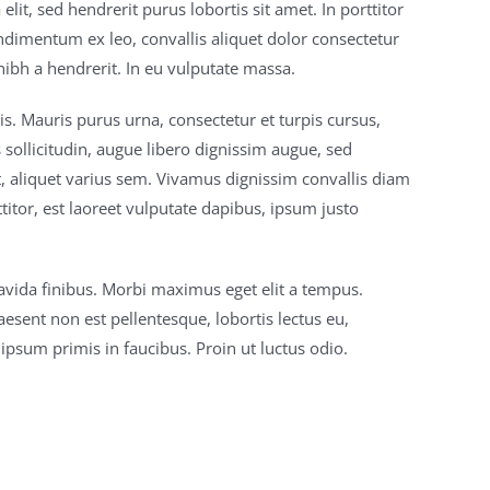
it, sed hendrerit purus lobortis sit amet. In porttitor
ndimentum ex leo, convallis aliquet dolor consectetur
 nibh a hendrerit. In eu vulputate massa.
ttis. Mauris purus urna, consectetur et turpis cursus,
sollicitudin, augue libero dignissim augue, sed
, aliquet varius sem. Vivamus dignissim convallis diam
itor, est laoreet vulputate dapibus, ipsum justo
gravida finibus. Morbi maximus eget elit a tempus.
aesent non est pellentesque, lobortis lectus eu,
ipsum primis in faucibus. Proin ut luctus odio.