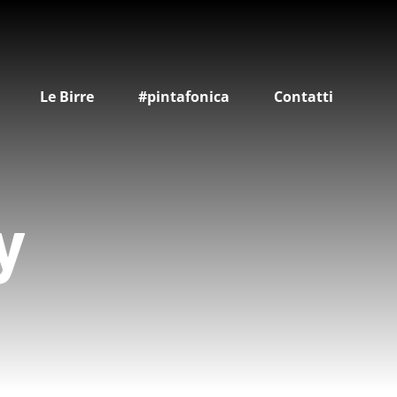
Le Birre
#pintafonica
Contatti
y