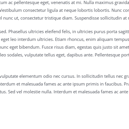
m ac pellentesque eget, venenatis at mi. Nulla maximus gravida el
Vestibulum consectetur ligula at neque lobortis lobortis. Nunc co
l nunc ut, consectetur tristique diam. Suspendisse sollicitudin at
d. Phasellus ultricies eleifend felis, in ultricies purus porta sagi
 eget leo interdum ultricies. Etiam rhoncus, enim aliquam tempus 
nunc eget bibendum. Fusce risus diam, egestas quis justo sit amet
o sodales, vulputate tellus eget, dapibus ante. Pellentesque portt
 Ut vulputate elementum odio nec cursus. In sollicitudin tellus nec 
a. Interdum et malesuada fames ac ante ipsum primis in faucibus. Pr
ctus. Sed vel molestie nulla. Interdum et malesuada fames ac ante 