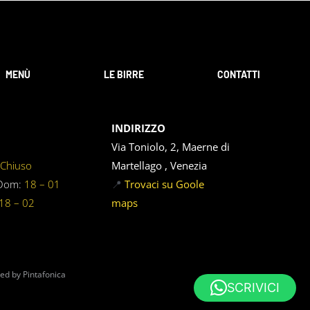
MENÙ
LE BIRRE
CONTATTI
INDIRIZZO
Via Toniolo, 2, Maerne di
:
Chiuso
Martellago , Venezia
-Dom:
18 – 01
📍
Trovaci su Goole
18 – 02
maps
ed by Pintafonica
SCRIVICI