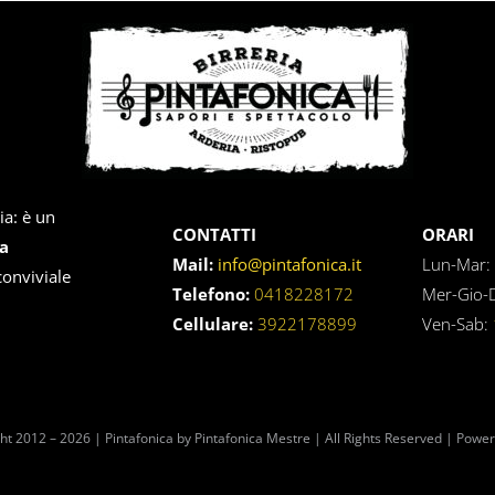
ia: è un
CONTATTI
ORARI
a
Mail:
info@pintafonica.it
Lun-Mar
conviviale
Telefono:
0418228172
Mer-Gio
Cellulare:
3922178899
Ven-Sab:
ht 2012 – 2026 | Pintafonica by Pintafonica Mestre | All Rights Reserved | Power