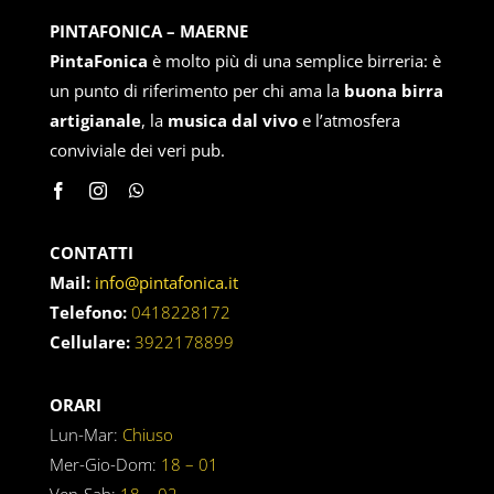
PINTAFONICA – MAERNE
PintaFonica
è molto più di una semplice birreria: è
un punto di riferimento per chi ama la
buona birra
artigianale
, la
musica dal vivo
e l’atmosfera
conviviale dei veri pub.
CONTATTI
Mail:
info@pintafonica.it
Telefono:
0418228172
Cellulare:
3922178899
ORARI
Lun-Mar:
Chiuso
Mer-Gio-Dom:
18 – 01
Ven-Sab:
18 – 02